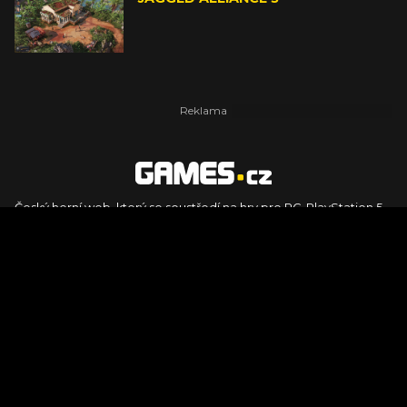
Český herní web, který se soustředí na hry pro PC, PlayStation 5,
PlayStation 4, Xbox Series X, Xbox Series S, Nintendo Switch,
PlayStation VR2 a další platformy. Naleznete zde recenze,
dojmy z hraní, videorecenze i pravidelné novinky, stejně jako
podcasty, rozsáhlou databázi her a speciály k očekávaným hrám
ze sérií jako Assassin's Creed, Call of Duty, Grand Theft Auto, The
Legend of Zelda, Final Fantasy, Kingdom Come: Deliverance,
Diablo, Stalker, The Elder Scrolls, Baldur's Gate, Hogwart's
Legacy či FIFA.
© 2026 Foto.games.tiscali.cz |
TISCALI MEDIA, a.s.
|
Člen skupiny
DIGNITY, s.r.o.