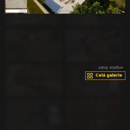
on
zdroj: Krafton
Celá galerie