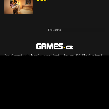
Český herní web, který se soustředí na hry pro PC, PlayStation 5,
PlayStation 4, Xbox Series X, Xbox Series S, Nintendo Switch,
PlayStation VR2 a další platformy. Naleznete zde recenze,
dojmy z hraní, videorecenze i pravidelné novinky, stejně jako
podcasty, rozsáhlou databázi her a speciály k očekávaným hrám
ze sérií jako Assassin's Creed, Call of Duty, Grand Theft Auto, The
Legend of Zelda, Final Fantasy, Kingdom Come: Deliverance,
Diablo, Stalker, The Elder Scrolls, Baldur's Gate, Hogwart's
Legacy či FIFA.
© 2026 Foto.games.tiscali.cz |
TISCALI MEDIA, a.s.
|
Člen skupiny
DIGNITY, s.r.o.