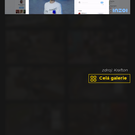
on
zdroj: Krafton
Celá galerie