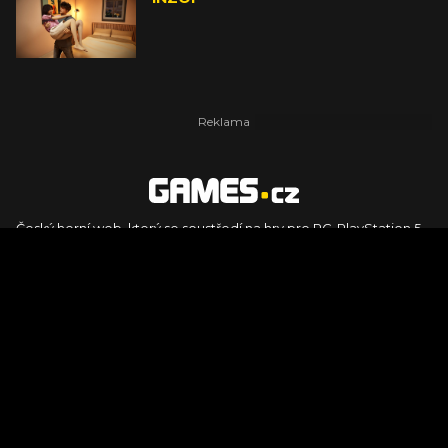
Český herní web, který se soustředí na hry pro PC, PlayStation 5,
PlayStation 4, Xbox Series X, Xbox Series S, Nintendo Switch,
PlayStation VR2 a další platformy. Naleznete zde recenze,
dojmy z hraní, videorecenze i pravidelné novinky, stejně jako
podcasty, rozsáhlou databázi her a speciály k očekávaným hrám
ze sérií jako Assassin's Creed, Call of Duty, Grand Theft Auto, The
Legend of Zelda, Final Fantasy, Kingdom Come: Deliverance,
Diablo, Stalker, The Elder Scrolls, Baldur's Gate, Hogwart's
Legacy či FIFA.
© 2026 Foto.games.tiscali.cz |
TISCALI MEDIA, a.s.
|
Člen skupiny
DIGNITY, s.r.o.