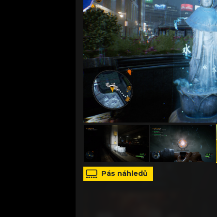
zdroj: Tango Gameworks
Pás náhledů