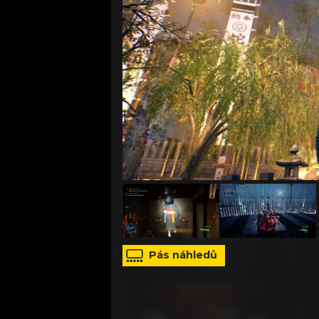
zdroj: Tango Gameworks
Pás náhledů