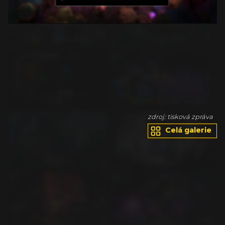
va
zdroj: tisková zpráva
Celá galerie