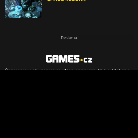
Český herní web, který se soustředí na hry pro PC, PlayStation 5,
PlayStation 4, Xbox Series X, Xbox Series S, Nintendo Switch,
PlayStation VR2 a další platformy. Naleznete zde recenze,
dojmy z hraní, videorecenze i pravidelné novinky, stejně jako
podcasty, rozsáhlou databázi her a speciály k očekávaným hrám
ze sérií jako Assassin's Creed, Call of Duty, Grand Theft Auto, The
Legend of Zelda, Final Fantasy, Kingdom Come: Deliverance,
Diablo, Stalker, The Elder Scrolls, Baldur's Gate, Hogwart's
Legacy či FIFA.
© 2026 Foto.games.tiscali.cz |
TISCALI MEDIA, a.s.
|
Člen skupiny
DIGNITY, s.r.o.