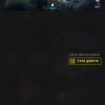
va
zdroj: tisková zpráva
Celá galerie