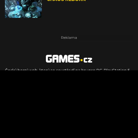
Český herní web, který se soustředí na hry pro PC, PlayStation 5,
PlayStation 4, Xbox Series X, Xbox Series S, Nintendo Switch,
PlayStation VR2 a další platformy. Naleznete zde recenze,
dojmy z hraní, videorecenze i pravidelné novinky, stejně jako
podcasty, rozsáhlou databázi her a speciály k očekávaným hrám
ze sérií jako Assassin's Creed, Call of Duty, Grand Theft Auto, The
Legend of Zelda, Final Fantasy, Kingdom Come: Deliverance,
Diablo, Stalker, The Elder Scrolls, Baldur's Gate, Hogwart's
Legacy či FIFA.
© 2026 Foto.games.tiscali.cz |
TISCALI MEDIA, a.s.
|
Člen skupiny
DIGNITY, s.r.o.