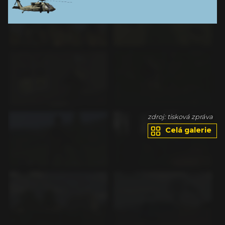
va
zdroj: tisková zpráva
Celá galerie