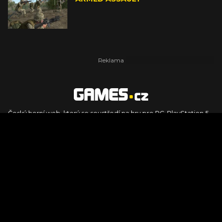
Český herní web, který se soustředí na hry pro PC, PlayStation 5,
PlayStation 4, Xbox Series X, Xbox Series S, Nintendo Switch,
PlayStation VR2 a další platformy. Naleznete zde recenze,
dojmy z hraní, videorecenze i pravidelné novinky, stejně jako
podcasty, rozsáhlou databázi her a speciály k očekávaným hrám
ze sérií jako Assassin's Creed, Call of Duty, Grand Theft Auto, The
Legend of Zelda, Final Fantasy, Kingdom Come: Deliverance,
Diablo, Stalker, The Elder Scrolls, Baldur's Gate, Hogwart's
Legacy či FIFA.
© 2026 Foto.games.tiscali.cz |
TISCALI MEDIA, a.s.
|
Člen skupiny
DIGNITY, s.r.o.