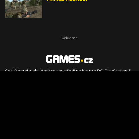
Český herní web, který se soustředí na hry pro PC, PlayStation 5,
PlayStation 4, Xbox Series X, Xbox Series S, Nintendo Switch,
PlayStation VR2 a další platformy. Naleznete zde recenze,
dojmy z hraní, videorecenze i pravidelné novinky, stejně jako
podcasty, rozsáhlou databázi her a speciály k očekávaným hrám
ze sérií jako Assassin's Creed, Call of Duty, Grand Theft Auto, The
Legend of Zelda, Final Fantasy, Kingdom Come: Deliverance,
Diablo, Stalker, The Elder Scrolls, Baldur's Gate, Hogwart's
Legacy či FIFA.
© 2026 Foto.games.tiscali.cz |
TISCALI MEDIA, a.s.
|
Člen skupiny
DIGNITY, s.r.o.