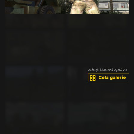
va
zdroj: tisková zpráva
Celá galerie