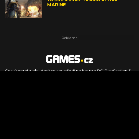
MARINE
Český herní web, který se soustředí na hry pro PC, PlayStation 5,
PlayStation 4, Xbox Series X, Xbox Series S, Nintendo Switch,
PlayStation VR2 a další platformy. Naleznete zde recenze,
dojmy z hraní, videorecenze i pravidelné novinky, stejně jako
podcasty, rozsáhlou databázi her a speciály k očekávaným hrám
ze sérií jako Assassin's Creed, Call of Duty, Grand Theft Auto, The
Legend of Zelda, Final Fantasy, Kingdom Come: Deliverance,
Diablo, Stalker, The Elder Scrolls, Baldur's Gate, Hogwart's
Legacy či FIFA.
© 2026 Foto.games.tiscali.cz |
TISCALI MEDIA, a.s.
|
Člen skupiny
DIGNITY, s.r.o.