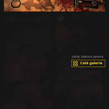
va
zdroj: tisková zpráva
Celá galerie