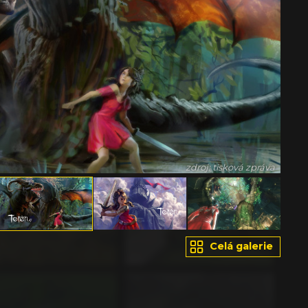
zdroj: tisková zpráva
Celá galerie