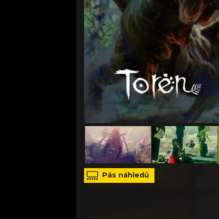
zdroj: tisková zpráva
Pás náhledů