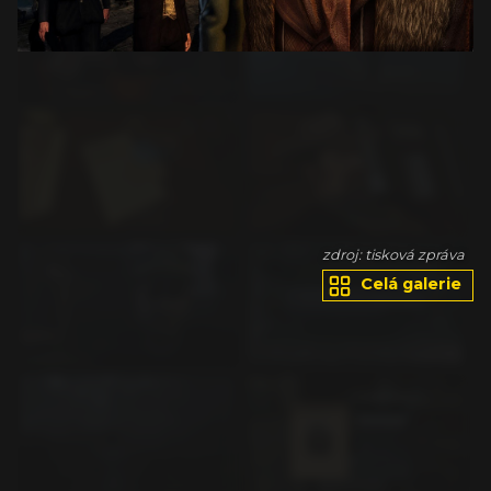
va
zdroj: tisková zpráva
Celá galerie