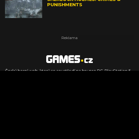
PUNISHMENTS
Český herní web, který se soustředí na hry pro PC, PlayStation 5,
PlayStation 4, Xbox Series X, Xbox Series S, Nintendo Switch,
PlayStation VR2 a další platformy. Naleznete zde recenze,
dojmy z hraní, videorecenze i pravidelné novinky, stejně jako
podcasty, rozsáhlou databázi her a speciály k očekávaným hrám
ze sérií jako Assassin's Creed, Call of Duty, Grand Theft Auto, The
Legend of Zelda, Final Fantasy, Kingdom Come: Deliverance,
Diablo, Stalker, The Elder Scrolls, Baldur's Gate, Hogwart's
Legacy či FIFA.
© 2026 Foto.games.tiscali.cz |
TISCALI MEDIA, a.s.
|
Člen skupiny
DIGNITY, s.r.o.