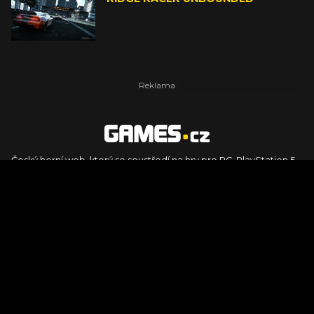
Český herní web, který se soustředí na hry pro PC, PlayStation 5,
PlayStation 4, Xbox Series X, Xbox Series S, Nintendo Switch,
PlayStation VR2 a další platformy. Naleznete zde recenze,
dojmy z hraní, videorecenze i pravidelné novinky, stejně jako
podcasty, rozsáhlou databázi her a speciály k očekávaným hrám
ze sérií jako Assassin's Creed, Call of Duty, Grand Theft Auto, The
Legend of Zelda, Final Fantasy, Kingdom Come: Deliverance,
Diablo, Stalker, The Elder Scrolls, Baldur's Gate, Hogwart's
Legacy či FIFA.
© 2026 Foto.games.tiscali.cz |
TISCALI MEDIA, a.s.
|
Člen skupiny
DIGNITY, s.r.o.