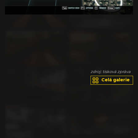
va
zdroj: tisková zpráva
Celá galerie