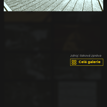
va
zdroj: tisková zpráva
Celá galerie