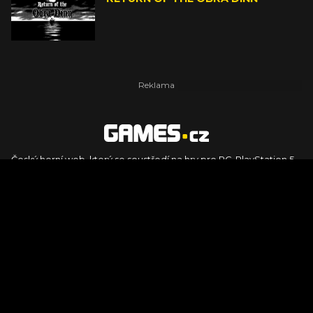
Český herní web, který se soustředí na hry pro PC, PlayStation 5,
PlayStation 4, Xbox Series X, Xbox Series S, Nintendo Switch,
PlayStation VR2 a další platformy. Naleznete zde recenze,
dojmy z hraní, videorecenze i pravidelné novinky, stejně jako
podcasty, rozsáhlou databázi her a speciály k očekávaným hrám
ze sérií jako Assassin's Creed, Call of Duty, Grand Theft Auto, The
Legend of Zelda, Final Fantasy, Kingdom Come: Deliverance,
Diablo, Stalker, The Elder Scrolls, Baldur's Gate, Hogwart's
Legacy či FIFA.
© 2026 Foto.games.tiscali.cz |
TISCALI MEDIA, a.s.
|
Člen skupiny
DIGNITY, s.r.o.