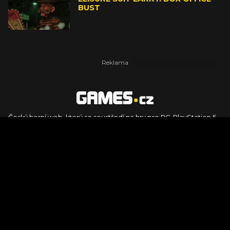
BUST
Český herní web, který se soustředí na hry pro PC, PlayStation 5,
PlayStation 4, Xbox Series X, Xbox Series S, Nintendo Switch,
PlayStation VR2 a další platformy. Naleznete zde recenze,
dojmy z hraní, videorecenze i pravidelné novinky, stejně jako
podcasty, rozsáhlou databázi her a speciály k očekávaným hrám
ze sérií jako Assassin's Creed, Call of Duty, Grand Theft Auto, The
Legend of Zelda, Final Fantasy, Kingdom Come: Deliverance,
Diablo, Stalker, The Elder Scrolls, Baldur's Gate, Hogwart's
Legacy či FIFA.
© 2026 Foto.games.tiscali.cz |
TISCALI MEDIA, a.s.
|
Člen skupiny
DIGNITY, s.r.o.