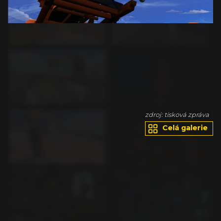
va
zdroj: tisková zpráva
Celá galerie