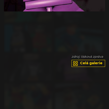
va
zdroj: tisková zpráva
Celá galerie