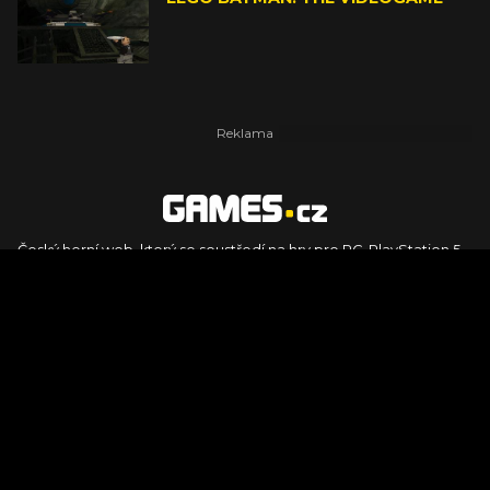
Český herní web, který se soustředí na hry pro PC, PlayStation 5,
PlayStation 4, Xbox Series X, Xbox Series S, Nintendo Switch,
PlayStation VR2 a další platformy. Naleznete zde recenze,
dojmy z hraní, videorecenze i pravidelné novinky, stejně jako
podcasty, rozsáhlou databázi her a speciály k očekávaným hrám
ze sérií jako Assassin's Creed, Call of Duty, Grand Theft Auto, The
Legend of Zelda, Final Fantasy, Kingdom Come: Deliverance,
Diablo, Stalker, The Elder Scrolls, Baldur's Gate, Hogwart's
Legacy či FIFA.
© 2026 Foto.games.tiscali.cz |
TISCALI MEDIA, a.s.
|
Člen skupiny
DIGNITY, s.r.o.