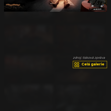
va
zdroj: tisková zpráva
Celá galerie