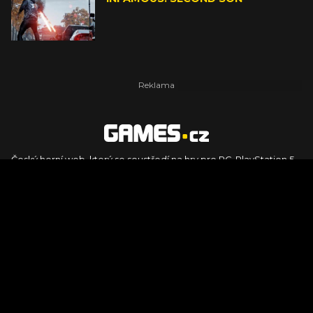
Český herní web, který se soustředí na hry pro PC, PlayStation 5,
PlayStation 4, Xbox Series X, Xbox Series S, Nintendo Switch,
PlayStation VR2 a další platformy. Naleznete zde recenze,
dojmy z hraní, videorecenze i pravidelné novinky, stejně jako
podcasty, rozsáhlou databázi her a speciály k očekávaným hrám
ze sérií jako Assassin's Creed, Call of Duty, Grand Theft Auto, The
Legend of Zelda, Final Fantasy, Kingdom Come: Deliverance,
Diablo, Stalker, The Elder Scrolls, Baldur's Gate, Hogwart's
Legacy či FIFA.
© 2026 Foto.games.tiscali.cz |
TISCALI MEDIA, a.s.
|
Člen skupiny
DIGNITY, s.r.o.