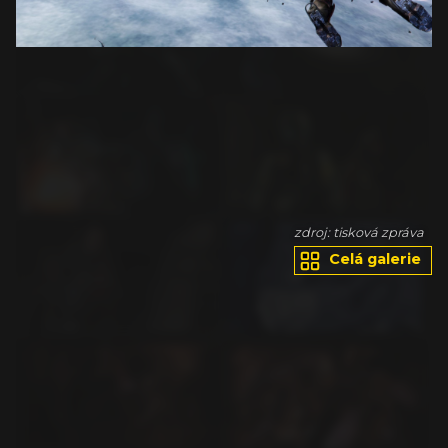
va
zdroj: tisková zpráva
Celá galerie