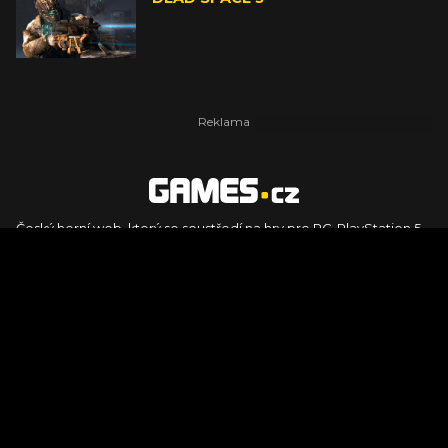
Český herní web, který se soustředí na hry pro PC, PlayStation 5,
PlayStation 4, Xbox Series X, Xbox Series S, Nintendo Switch,
PlayStation VR2 a další platformy. Naleznete zde recenze,
dojmy z hraní, videorecenze i pravidelné novinky, stejně jako
podcasty, rozsáhlou databázi her a speciály k očekávaným hrám
ze sérií jako Assassin's Creed, Call of Duty, Grand Theft Auto, The
Legend of Zelda, Final Fantasy, Kingdom Come: Deliverance,
Diablo, Stalker, The Elder Scrolls, Baldur's Gate, Hogwart's
Legacy či FIFA.
© 2026 Foto.games.tiscali.cz |
TISCALI MEDIA, a.s.
|
Člen skupiny
DIGNITY, s.r.o.