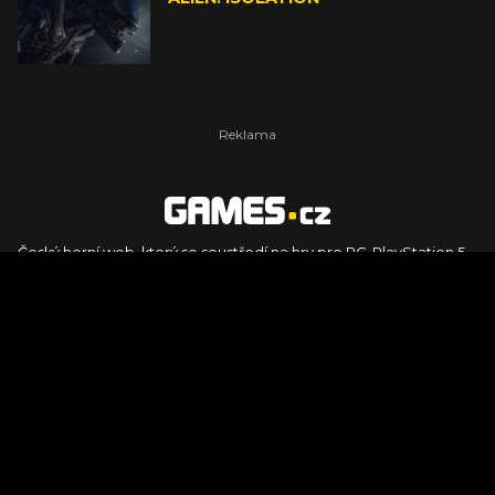
Český herní web, který se soustředí na hry pro PC, PlayStation 5,
PlayStation 4, Xbox Series X, Xbox Series S, Nintendo Switch,
PlayStation VR2 a další platformy. Naleznete zde recenze,
dojmy z hraní, videorecenze i pravidelné novinky, stejně jako
podcasty, rozsáhlou databázi her a speciály k očekávaným hrám
ze sérií jako Assassin's Creed, Call of Duty, Grand Theft Auto, The
Legend of Zelda, Final Fantasy, Kingdom Come: Deliverance,
Diablo, Stalker, The Elder Scrolls, Baldur's Gate, Hogwart's
Legacy či FIFA.
© 2026 Foto.games.tiscali.cz |
TISCALI MEDIA, a.s.
|
Člen skupiny
DIGNITY, s.r.o.