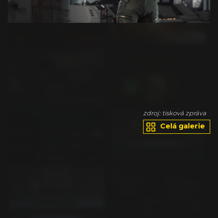
va
zdroj: tisková zpráva
Celá galerie