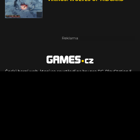
Český herní web, který se soustředí na hry pro PC, PlayStation 5,
PlayStation 4, Xbox Series X, Xbox Series S, Nintendo Switch,
PlayStation VR2 a další platformy. Naleznete zde recenze,
dojmy z hraní, videorecenze i pravidelné novinky, stejně jako
podcasty, rozsáhlou databázi her a speciály k očekávaným hrám
ze sérií jako Assassin's Creed, Call of Duty, Grand Theft Auto, The
Legend of Zelda, Final Fantasy, Kingdom Come: Deliverance,
Diablo, Stalker, The Elder Scrolls, Baldur's Gate, Hogwart's
Legacy či FIFA.
© 2026 Foto.games.tiscali.cz |
TISCALI MEDIA, a.s.
|
Člen skupiny
DIGNITY, s.r.o.