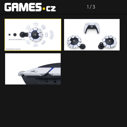
zdroj: Sony
Celá galerie