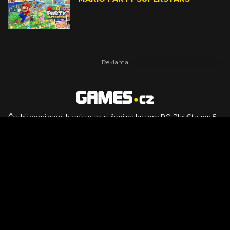
Český herní web, který se soustředí na hry pro PC, PlayStation 5,
PlayStation 4, Xbox Series X, Xbox Series S, Nintendo Switch,
PlayStation VR2 a další platformy. Naleznete zde recenze,
dojmy z hraní, videorecenze i pravidelné novinky, stejně jako
podcasty, rozsáhlou databázi her a speciály k očekávaným hrám
ze sérií jako Assassin's Creed, Call of Duty, Grand Theft Auto, The
Legend of Zelda, Final Fantasy, Kingdom Come: Deliverance,
Diablo, Stalker, The Elder Scrolls, Baldur's Gate, Hogwart's
Legacy či FIFA.
© 2026 Foto.games.tiscali.cz |
TISCALI MEDIA, a.s.
|
Člen skupiny
DIGNITY, s.r.o.