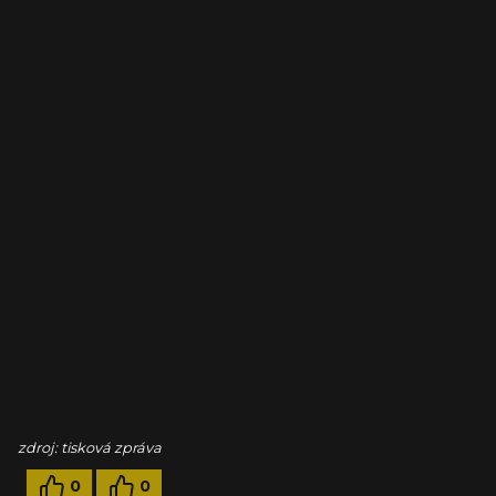
zdroj: tisková zpráva
0
0