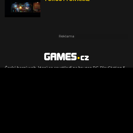
Český herní web, který se soustředí na hry pro PC, PlayStation 5,
PlayStation 4, Xbox Series X, Xbox Series S, Nintendo Switch,
PlayStation VR2 a další platformy. Naleznete zde recenze,
dojmy z hraní, videorecenze i pravidelné novinky, stejně jako
podcasty, rozsáhlou databázi her a speciály k očekávaným hrám
ze sérií jako Assassin's Creed, Call of Duty, Grand Theft Auto, The
Legend of Zelda, Final Fantasy, Kingdom Come: Deliverance,
Diablo, Stalker, The Elder Scrolls, Baldur's Gate, Hogwart's
Legacy či FIFA.
© 2026 Foto.games.tiscali.cz |
TISCALI MEDIA, a.s.
|
Člen skupiny
DIGNITY, s.r.o.